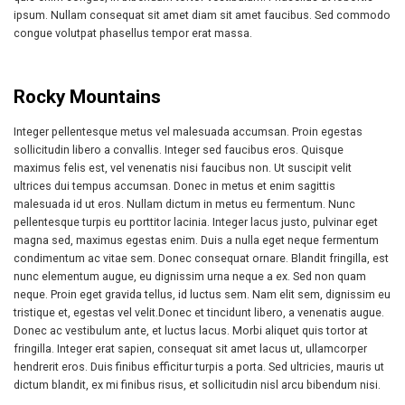
ipsum. Nullam consequat sit amet diam sit amet faucibus. Sed commodo
congue volutpat phasellus tempor erat massa.
Rocky Mountains
Integer pellentesque metus vel malesuada accumsan. Proin egestas
sollicitudin libero a convallis. Integer sed faucibus eros. Quisque
maximus felis est, vel venenatis nisi faucibus non. Ut suscipit velit
ultrices dui tempus accumsan. Donec in metus et enim sagittis
malesuada id ut eros. Nullam dictum in metus eu fermentum. Nunc
pellentesque turpis eu porttitor lacinia. Integer lacus justo, pulvinar eget
magna sed, maximus egestas enim. Duis a nulla eget neque fermentum
condimentum ac vitae sem. Donec consequat ornare. Blandit fringilla, est
nunc elementum augue, eu dignissim urna neque a ex. Sed non quam
neque. Proin eget gravida tellus, id luctus sem. Nam elit sem, dignissim eu
tristique et, egestas vel velit.Donec et tincidunt libero, a venenatis augue.
Donec ac vestibulum ante, et luctus lacus. Morbi aliquet quis tortor at
fringilla. Integer erat sapien, consequat sit amet lacus ut, ullamcorper
hendrerit eros. Duis finibus efficitur turpis a porta. Sed ultricies, mauris ut
dictum blandit, ex mi finibus risus, et sollicitudin nisl arcu bibendum nisi.