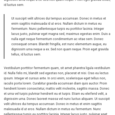
id luctus sem.
Ut suscipit velit ultrices dui tempus accumsan. Donec in metus et
enim sagittis malesuada id ut eros. Nullam dictum in metus eu
fermentum. Nunc pellentesque turpis eu porttitor lacinia. Integer
lacus justo, pulvinar eget magna sed, maximus egestas enim. Duis a
nulla eget neque fermentum condimentum ac vitae sem. Donec
consequat ornare. Blandit fringilla, est nunc elementum augue, eu
dignissim urna neque a ex. Sed non quam neque. Proin eget gravida
tellus, id luctus sem.
Vestibulum porttitor fermentum quam, sit amet pharetra ligula vestibulum
id. Nulla felis mi, blandit sed egestas non, placerat et nisi. Cras eu lectus
ipsum. Integer et cursus ante. In orci enim, scelerisque eget tellus non,
iaculis porta lorem. Curabitur gravida accumsan diam quis auctor. Proin
hendrerit lorem consectetur, mattis velit molestie, sagittis massa. Donec
et urna vel turpis pulvinar hendrerit eu et turpis. Etiam eu eleifend velit, a
dignissim urna. Donec laoreet massa vel nunc luctus aliquam. Ut suscipit
velit ultrices dui tempus accumsan. Donec in metus et enim sagittis
malesuada id ut eros. Nullam dictum in metus eu fermentum. Nunc
pellentesque turpis eu porttitor lacinia. Integer lacus justo, pulvinar eget