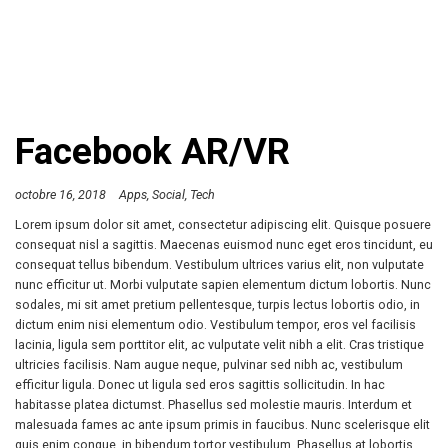
Facebook AR/VR
octobre 16, 2018
Apps
Social
Tech
Lorem ipsum dolor sit amet, consectetur adipiscing elit. Quisque posuere
consequat nisl a sagittis. Maecenas euismod nunc eget eros tincidunt, eu
consequat tellus bibendum. Vestibulum ultrices varius elit, non vulputate
nunc efficitur ut. Morbi vulputate sapien elementum dictum lobortis. Nunc
sodales, mi sit amet pretium pellentesque, turpis lectus lobortis odio, in
dictum enim nisi elementum odio. Vestibulum tempor, eros vel facilisis
lacinia, ligula sem porttitor elit, ac vulputate velit nibh a elit. Cras tristique
ultricies facilisis. Nam augue neque, pulvinar sed nibh ac, vestibulum
efficitur ligula. Donec ut ligula sed eros sagittis sollicitudin. In hac
habitasse platea dictumst. Phasellus sed molestie mauris. Interdum et
malesuada fames ac ante ipsum primis in faucibus. Nunc scelerisque elit
quis enim congue, in bibendum tortor vestibulum. Phasellus at lobortis