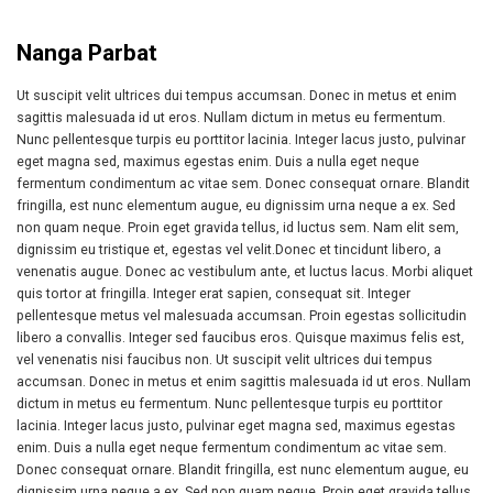
Nanga Parbat
Ut suscipit velit ultrices dui tempus accumsan. Donec in metus et enim
sagittis malesuada id ut eros. Nullam dictum in metus eu fermentum.
Nunc pellentesque turpis eu porttitor lacinia. Integer lacus justo, pulvinar
eget magna sed, maximus egestas enim. Duis a nulla eget neque
fermentum condimentum ac vitae sem. Donec consequat ornare. Blandit
fringilla, est nunc elementum augue, eu dignissim urna neque a ex. Sed
non quam neque. Proin eget gravida tellus, id luctus sem. Nam elit sem,
dignissim eu tristique et, egestas vel velit.Donec et tincidunt libero, a
venenatis augue. Donec ac vestibulum ante, et luctus lacus. Morbi aliquet
quis tortor at fringilla. Integer erat sapien, consequat sit. Integer
pellentesque metus vel malesuada accumsan. Proin egestas sollicitudin
libero a convallis. Integer sed faucibus eros. Quisque maximus felis est,
vel venenatis nisi faucibus non. Ut suscipit velit ultrices dui tempus
accumsan. Donec in metus et enim sagittis malesuada id ut eros. Nullam
dictum in metus eu fermentum. Nunc pellentesque turpis eu porttitor
lacinia. Integer lacus justo, pulvinar eget magna sed, maximus egestas
enim. Duis a nulla eget neque fermentum condimentum ac vitae sem.
Donec consequat ornare. Blandit fringilla, est nunc elementum augue, eu
dignissim urna neque a ex. Sed non quam neque. Proin eget gravida tellus,